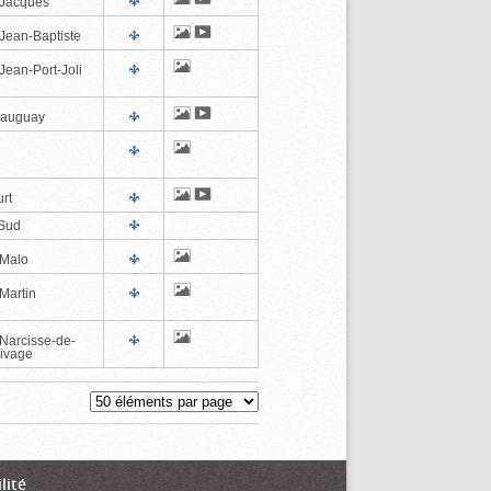
-Jacques
-Jean-Baptiste
Jean-Port-Joli
eauguay
rt
Sud
-Malo
Martin
-Narcisse-de-
ivage
lité