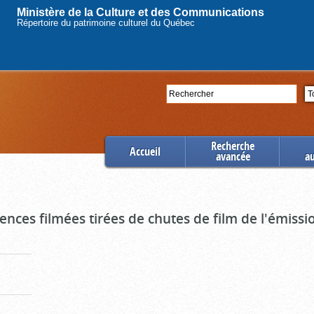
Ministère de la Culture et des Communications
Répertoire du patrimoine culturel du Québec
Rechercher
Se
Recherche
Accueil
avancée
a
uences filmées tirées de chutes de film de l'émiss