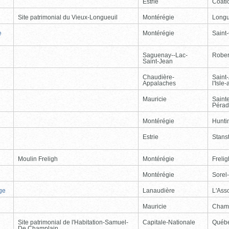
Estrie
Coati
Site patrimonial du Vieux-Longueuil
Montérégie
Longu
e
Montérégie
Saint
Saguenay--Lac-
Rober
Saint-Jean
Chaudière-
Saint
Appalaches
l'Isle
Mauricie
Saint
Péra
Montérégie
Hunti
Estrie
Stans
Moulin Freligh
Montérégie
Freli
Montérégie
Sorel
ge
Lanaudière
L'Ass
Mauricie
Cham
Site patrimonial de l'Habitation-Samuel-
Capitale-Nationale
Québ
De Champlain