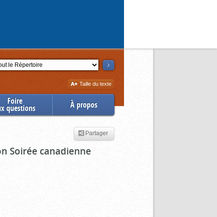
ction
Augmenter
Taille du texte
la
Foire
À propos
ux questions
Partager
ion Soirée canadienne