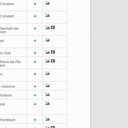
-Constant
-Constant
-Germain-de-
tham
et
am-Sud
Pierre-de-l'Île-
éans
ec
e-Julienne
Rivières
ski
Tremblant