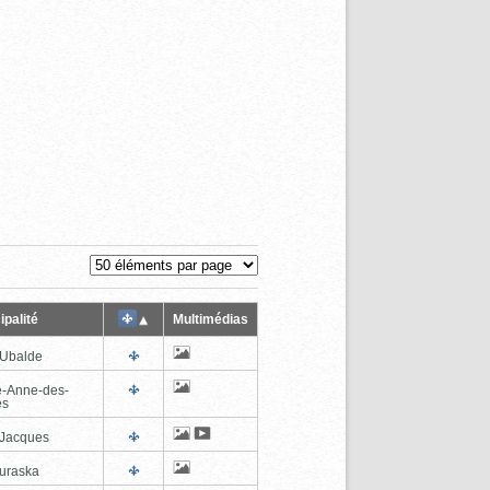
ipalité
Multimédias
-Ubalde
e-Anne-des-
es
-Jacques
uraska