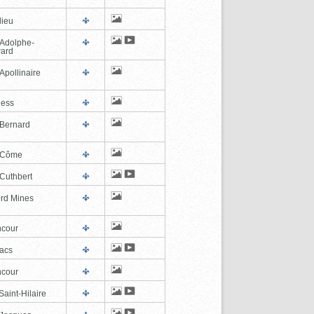
lieu
-Adolphe-
ard
Apollinaire
ness
-Bernard
-Côme
-Cuthbert
ord Mines
cour
lacs
cour
aint-Hilaire