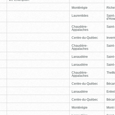
Montérégie
Riche
Laurentides
Saint
d'How
Chaudière-
Saint-
Appalaches
Centre-du-Québec
Inver
Chaudière-
Saint
Appalaches
Lanaudière
Saint
Lanaudière
Saint
Chaudière-
Thetf
Appalaches
Centre-du-Québec
Bécan
Lanaudière
Entre
Centre-du-Québec
Bécan
Montérégie
Mont-S