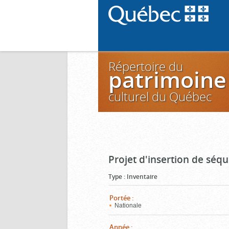
Répertoire du
patrimoine
culturel du Québec
Projet d'insertion de séq
Type
:
Inventaire
Portée
:
Nationale
Année
: