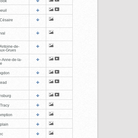
cook
euil
-Césaire
val
-Antoine-de-
-aux-Grues
e-Anne-de-la-
de
ngdon
tead
ghsburg
-Tracy
omption
plain
ec