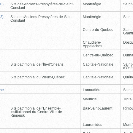
90)
Site des Anciens-Presbytères-de-Saint-
Montérégie
Saint
Constant
33)
Site des Anciens-Presbytères-de-Saint-
Montérégie
Saint
Constant
Centre-du-Québec
Saint
Gran
Chaudière-
Dosqu
Appalaches
Centre-du-Québec
Durh
Site patrimonial de l'Île-d'Orléans
Capitale-Nationale
Saint-
d'Orl
Site patrimonial du Vieux-Québec
Capitale-Nationale
Québ
nne
Lanaudière
Saint
Mauricie
Trois-
Site patrimonial de l'Ensemble-
Bas-Saint-Laurent
Rimou
Institutionnel-du-Centre-Ville-de-
Rimouski
Laurentides
Mont-