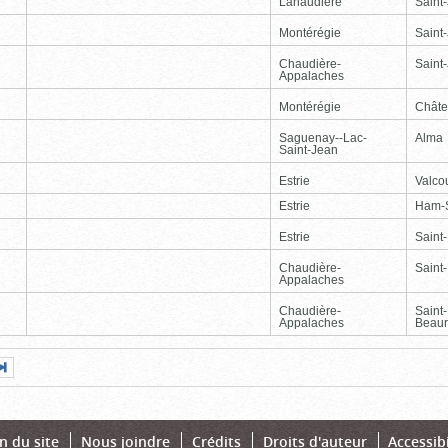
Lanaudière
Saint
Montérégie
Saint
Chaudière-
Saint-
Appalaches
Montérégie
Chât
Saguenay--Lac-
Alma
Saint-Jean
Estrie
Valcou
Estrie
Ham-
Estrie
Saint
Chaudière-
Saint-
Appalaches
Chaudière-
Saint
Appalaches
Beaur
Page
Dernière
nte
page
n du site
Nous joindre
Crédits
Droits d'auteur
Accessibi