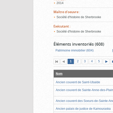
2014
Maître d'oeuvre
:
Société d'histoire de Sherbrooke
Exécutant
:
Société d'histoire de Sherbrooke
Éléments inventoriés (608)
Patrimoine immobilier (604)
Page
(page
Page
Page
Page
Page
1
Première
2
Page
3
4
5
actuelle)
page
précédente
suiva
Nom
Ancien couvent de Saint-Ubalde
Ancien couvent de Sainte-Anne-des-Plai
Ancien couvent des Soeurs-de-Sainte-A
Ancien palais de justice de Kamouraska