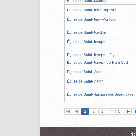
Église de Saint-Jacques
Église de Saint-Jean-Baptiste
Église de Saint-Jean-Port-Joli
Église de Saint-Joachim
Église de Saint-Joseph
Église de Saint-Joseph-d'Ely
Église de Saint-Joseph-de-Ham-Sud
Église de Saint-Malo
Église de Saint-Martin
Église de Saint-Narcisse-de-Beaurivage
Page
(page
Page
Page
Page
Page
1
Première
2
Page
3
4
5
actuelle)
page
précédente
suiva
Pla