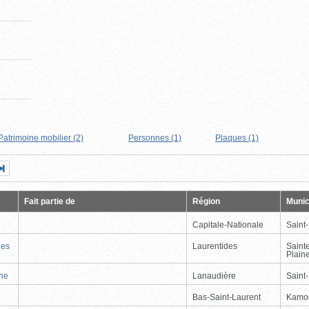
Patrimoine mobilier (2)
Personnes (1)
Plaques (1)
Page
Dernière
nte
page
Fait partie de
Région
Munic
Capitale-Nationale
Saint
nes
Laurentides
Saint
Plain
nne
Lanaudière
Saint
Bas-Saint-Laurent
Kamo