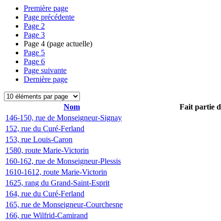
Première page
Page précédente
Page
2
Page
3
Page
4
(page actuelle)
Page
5
Page
6
Page suivante
Dernière page
Nom
Fait partie 
146-150, rue de Monseigneur-Signay
152, rue du Curé-Ferland
153, rue Louis-Caron
1580, route Marie-Victorin
160-162, rue de Monseigneur-Plessis
1610-1612, route Marie-Victorin
1625, rang du Grand-Saint-Esprit
164, rue du Curé-Ferland
165, rue de Monseigneur-Courchesne
166, rue Wilfrid-Camirand