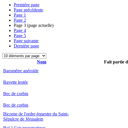
Première page
Page précédente
Page
1
Page
2
Page
3
(page actuelle)
Page
4
Page
5
Page suivante
Dernière page
Nom
Fait partie 
Baromètre anéroïde
Bavette lestée
Bec de corbin
Bec de corbin
Bicorne de l'ordre équestre du Saint-
Sépulcre de Jérusalem
Bol à l’air pneumatique