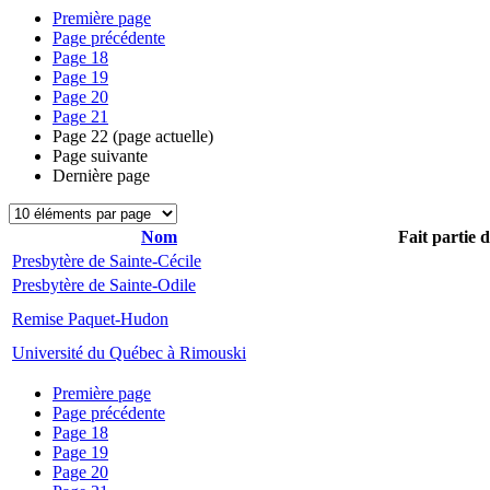
Première page
Page précédente
Page
18
Page
19
Page
20
Page
21
Page
22
(page actuelle)
Page suivante
Dernière page
Nom
Fait partie 
Presbytère de Sainte-Cécile
Presbytère de Sainte-Odile
Remise Paquet-Hudon
Université du Québec à Rimouski
Première page
Page précédente
Page
18
Page
19
Page
20