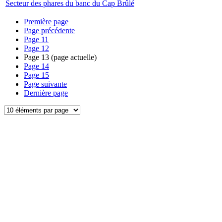
Secteur des phares du banc du Cap Brûlé
Première page
Page précédente
Page
11
Page
12
Page
13
(page actuelle)
Page
14
Page
15
Page suivante
Dernière page