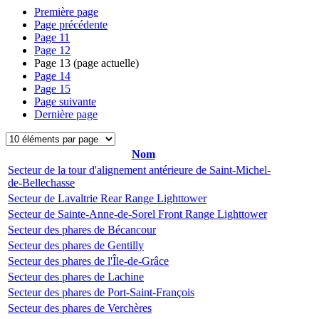
Première page
Page précédente
Page
11
Page
12
Page
13
(page actuelle)
Page
14
Page
15
Page suivante
Dernière page
Nom
Secteur de la tour d'alignement antérieure de Saint-Michel-
de-Bellechasse
Secteur de Lavaltrie Rear Range Lighttower
Secteur de Sainte-Anne-de-Sorel Front Range Lighttower
Secteur des phares de Bécancour
Secteur des phares de Gentilly
Secteur des phares de l'Île-de-Grâce
Secteur des phares de Lachine
Secteur des phares de Port-Saint-François
Secteur des phares de Verchères