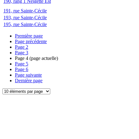
190, rang 1 Neigette Est
191, rue Sainte-Cécile
193, rue Sainte-Cécile
195, rue Sainte-Cécile
Première page
Page précédente
Page
2
Page
3
Page
4
(page actuelle)
Page
5
Page
6
Page suivante
Dernière page