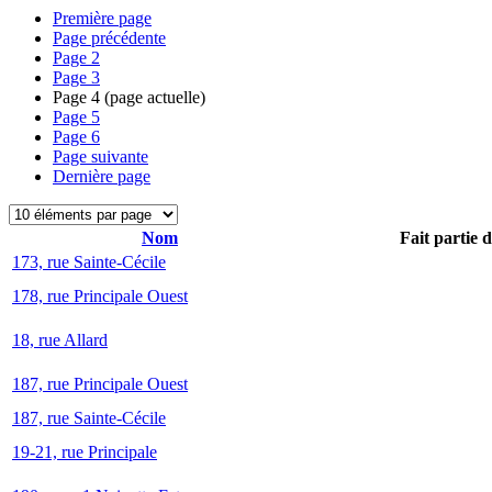
Première page
Page précédente
Page
2
Page
3
Page
4
(page actuelle)
Page
5
Page
6
Page suivante
Dernière page
Nom
Fait partie 
173, rue Sainte-Cécile
178, rue Principale Ouest
18, rue Allard
187, rue Principale Ouest
187, rue Sainte-Cécile
19-21, rue Principale