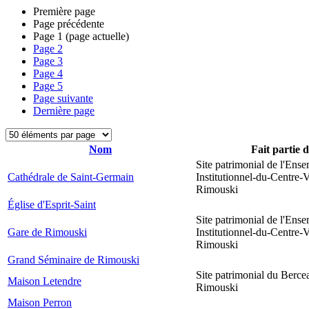
Première page
Page précédente
Page
1
(page actuelle)
Page
2
Page
3
Page
4
Page
5
Page suivante
Dernière page
Nom
Fait partie 
Site patrimonial de l'Ens
Cathédrale de Saint-Germain
Institutionnel-du-Centre-V
Rimouski
Église d'Esprit-Saint
Site patrimonial de l'Ens
Gare de Rimouski
Institutionnel-du-Centre-V
Rimouski
Grand Séminaire de Rimouski
Site patrimonial du Berce
Maison Letendre
Rimouski
Maison Perron