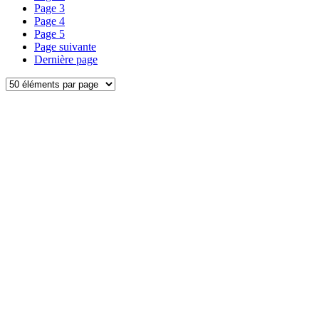
Page
3
Page
4
Page
5
Page suivante
Dernière page