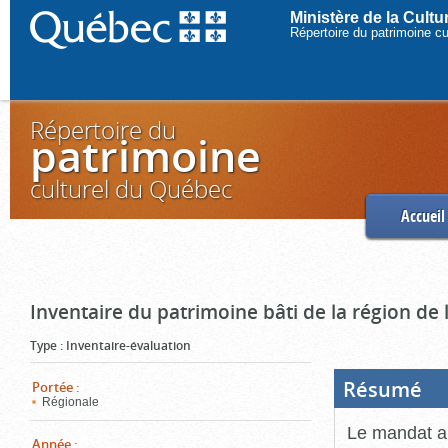
Ministère de la Cult
Répertoire du patrimoine c
Répertoire du
patrimoine
culturel du Québec
Accueil
Inventaire du patrimoine bâti de la région de
Type
:
Inventaire-évaluation
Résumé
(Boi
Portée
:
ouve
Régionale
cliq
pou
Le mandat a 
ferm
Année
: