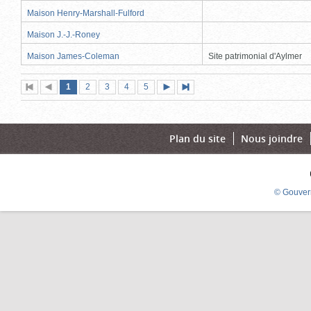
Maison Henry-Marshall-Fulford
Maison J.-J.-Roney
Maison James-Coleman
Site patrimonial d'Aylmer
Page
(page
Page
Page
Page
Page
1
Première
2
Page
3
4
5
Page
Dernière
actuelle)
page
précédente
suivante
page
Plan du site
Nous joindre
© Gouver