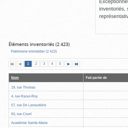
Exceptionnel
inventoriés, 
représentati
Éléments inventoriés (2 423)
Patrimoine immobilier (2 423)
Page
(page
Page
Page
Page
Page
1
Première
2
Page
3
4
5
Page
Dernière
actuelle)
page
précédente
suivante
page
Nom
Fait partie de
19, rue Thomas
4, rue Raoul-Roy
57, rue De Lanaudière
93, rue Court
Académie Sainte-Marie