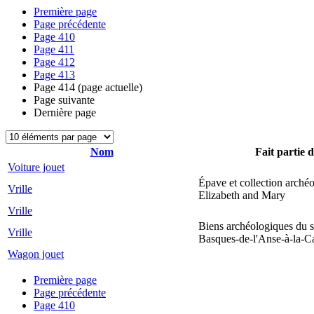
Première page
Page précédente
Page
410
Page
411
Page
412
Page
413
Page
414
(page actuelle)
Page suivante
Dernière page
Nom
Fait partie d
Voiture jouet
Épave et collection arché
Vrille
Elizabeth and Mary
Vrille
Biens archéologiques du s
Vrille
Basques-de-l'Anse-à-la-C
Wagon jouet
Première page
Page précédente
Page
410