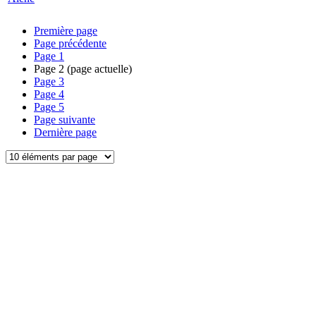
Première page
Page précédente
Page
1
Page
2
(page actuelle)
Page
3
Page
4
Page
5
Page suivante
Dernière page