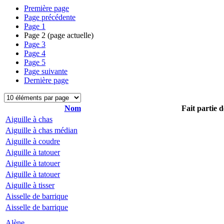
Première page
Page précédente
Page
1
Page
2
(page actuelle)
Page
3
Page
4
Page
5
Page suivante
Dernière page
Nom
Fait partie d
Aiguille à chas
Aiguille à chas médian
Aiguille à coudre
Aiguille à tatouer
Aiguille à tatouer
Aiguille à tatouer
Aiguille à tisser
Aisselle de barrique
Aisselle de barrique
Alène