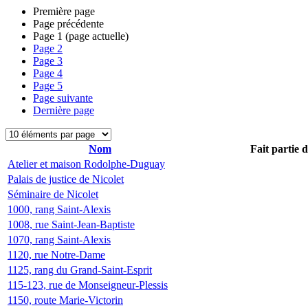
Première page
Page précédente
Page
1
(page actuelle)
Page
2
Page
3
Page
4
Page
5
Page suivante
Dernière page
Nom
Fait partie 
Atelier et maison Rodolphe-Duguay
Palais de justice de Nicolet
Séminaire de Nicolet
1000, rang Saint-Alexis
1008, rue Saint-Jean-Baptiste
1070, rang Saint-Alexis
1120, rue Notre-Dame
1125, rang du Grand-Saint-Esprit
115-123, rue de Monseigneur-Plessis
1150, route Marie-Victorin