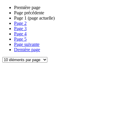
Première page
Page précédente
Page
1
(page actuelle)
Page
2
Page
3
Page
4
Page
5
Page suivante
Dernière page