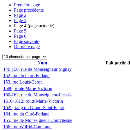
Première page
Page précédente
Page
2
Page
3
Page
4
(page actuelle)
Page
5
Page
6
Page suivante
Dernière page
Nom
Fait partie 
146-150, rue de Monseigneur-Signay
152, rue du Curé-Ferland
153, rue Louis-Caron
1580, route Marie-Victorin
160-162, rue de Monseigneur-Plessis
1610-1612, route Marie-Victorin
1625, rang du Grand-Saint-Esprit
164, rue du Curé-Ferland
165, rue de Monseigneur-Courchesne
166, rue Wilfrid-Camirand