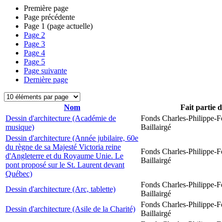
Première page
Page précédente
Page
1
(page actuelle)
Page
2
Page
3
Page
4
Page
5
Page suivante
Dernière page
Nom
Fait partie 
Dessin d'architecture (Académie de
Fonds Charles-Philippe-F
musique)
Baillairgé
Dessin d'architecture (Année jubilaire, 60e
du règne de sa Majesté Victoria reine
Fonds Charles-Philippe-F
d'Angleterre et du Royaume Unie. Le
Baillairgé
pont proposé sur le St. Laurent devant
Québec)
Fonds Charles-Philippe-F
Dessin d'architecture (Arc, tablette)
Baillairgé
Fonds Charles-Philippe-F
Dessin d'architecture (Asile de la Charité)
Baillairgé