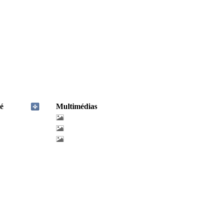
é
Multimédias