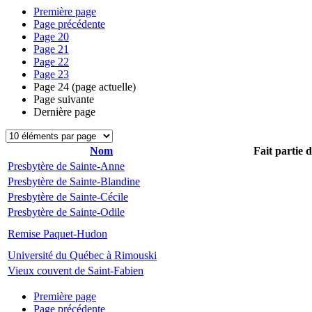
Première page
Page précédente
Page
20
Page
21
Page
22
Page
23
Page
24
(page actuelle)
Page suivante
Dernière page
Nom
Fait partie 
Presbytère de Sainte-Anne
Presbytère de Sainte-Blandine
Presbytère de Sainte-Cécile
Presbytère de Sainte-Odile
Remise Paquet-Hudon
Université du Québec à Rimouski
Vieux couvent de Saint-Fabien
Première page
Page précédente