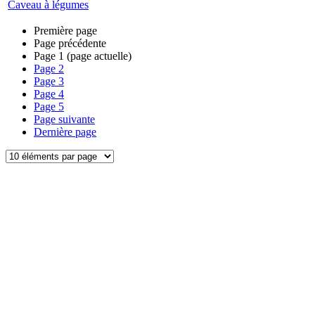
Caveau à légumes
Première page
Page précédente
Page
1
(page actuelle)
Page
2
Page
3
Page
4
Page
5
Page suivante
Dernière page