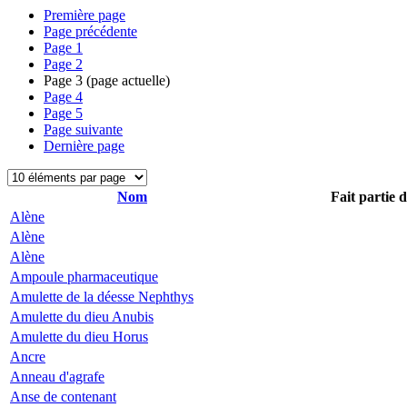
Première page
Page précédente
Page
1
Page
2
Page
3
(page actuelle)
Page
4
Page
5
Page suivante
Dernière page
Nom
Fait partie 
Alène
Alène
Alène
Ampoule pharmaceutique
Amulette de la déesse Nephthys
Amulette du dieu Anubis
Amulette du dieu Horus
Ancre
Anneau d'agrafe
Anse de contenant