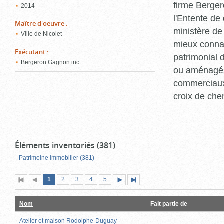
firme Berger
2014
l'Entente de 
Maître d'oeuvre
:
ministère de
Ville de Nicolet
mieux connaît
Exécutant
:
patrimonial d
Bergeron Gagnon inc.
ou aménagés 
commerciaux, 
croix de che
Éléments inventoriés (381)
Patrimoine immobilier (381)
Page
(page
Page
Page
Page
Page
1
Première
2
Page
3
4
5
Page
Dernière
actuelle)
page
précédente
suivante
page
Nom
Fait partie de
Atelier et maison Rodolphe-Duguay