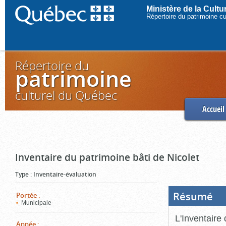
Ministère de la Cult
Répertoire du patrimoine c
Répertoire du
patrimoine
culturel du Québec
Accueil
Inventaire du patrimoine bâti de Nicolet
Type
:
Inventaire-évaluation
Résumé
(Boi
Portée
:
ouve
Municipale
cliq
pou
L'Inventaire 
ferm
Année
: