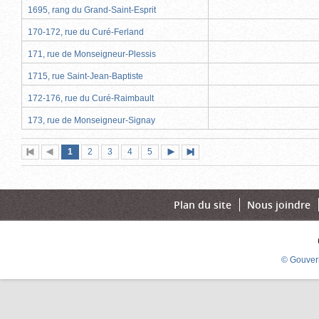
1695, rang du Grand-Saint-Esprit
170-172, rue du Curé-Ferland
171, rue de Monseigneur-Plessis
1715, rue Saint-Jean-Baptiste
172-176, rue du Curé-Raimbault
173, rue de Monseigneur-Signay
Page
(page
Page
Page
Page
Page
1
Première
2
Page
3
4
5
Page
Dernière
actuelle)
page
précédente
suivante
page
Plan du site
Nous joindre
© Gouver