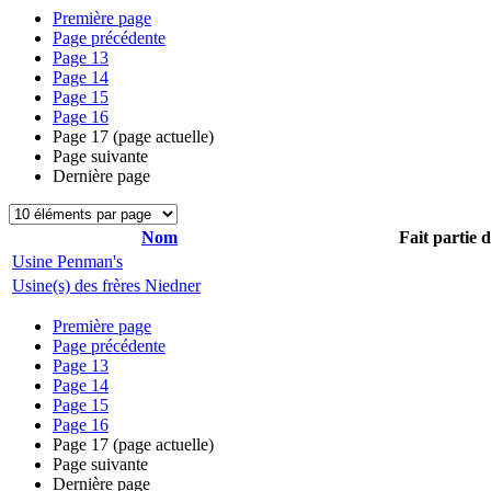
Première page
Page précédente
Page
13
Page
14
Page
15
Page
16
Page
17
(page actuelle)
Page suivante
Dernière page
Nom
Fait partie 
Usine Penman's
Usine(s) des frères Niedner
Première page
Page précédente
Page
13
Page
14
Page
15
Page
16
Page
17
(page actuelle)
Page suivante
Dernière page