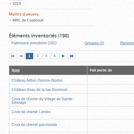
2019
Maître d'oeuvre
:
MRC de Coaticook
Éléments inventoriés (198)
Patrimoine immobilier (162)
Groupes (2)
Personn
Page
(page
Page
Page
Page
1
Première
2
Page
3
4
Page
Dernière
actuelle)
page
précédente
suivante
page
Nom
Fait partie de
Château Arthur-Osmore-Norton
Château d'eau de la rue Dominion
Croix de chemin du Village de Sainte-
Edwidge
Croix de chemin Lemire
Croix de chemin paroissiale