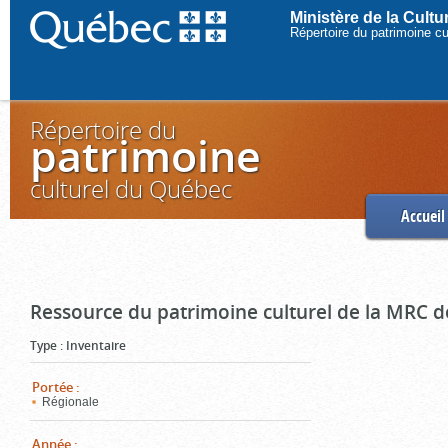
Ministère de la Cult
Répertoire du patrimoine c
Répertoire du
patrimoine
culturel du Québec
Accueil
Ressource du patrimoine culturel de la MRC d
Type
:
Inventaire
Portée
:
Régionale
Année
: