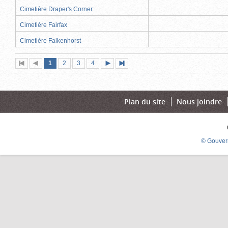
Cimetière Draper's Corner
Cimetière Fairfax
Cimetière Falkenhorst
Page
(page
Page
Page
Page
1
Première
2
Page
3
4
Page
Dernière
actuelle)
page
précédente
suivante
page
Plan du site
Nous joindre
© Gouver