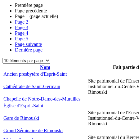
Première page
Page précédente
Page
1
(page actuelle)
Page
2
Page
3
Page
4
Page
5
Page suivante
Dernière page
Nom
Fait partie 
Ancien presbytère d'Esprit-Saint
Site patrimonial de l'Ens
Cathédrale de Saint-Germain
Institutionnel-du-Centre-V
Rimouski
Chapelle de Notre-Dame-des-Murailles
Église d'Esprit-Saint
Site patrimonial de l'Ens
Gare de Rimouski
Institutionnel-du-Centre-V
Rimouski
Grand Séminaire de Rimouski
Site patrimonial du Berce