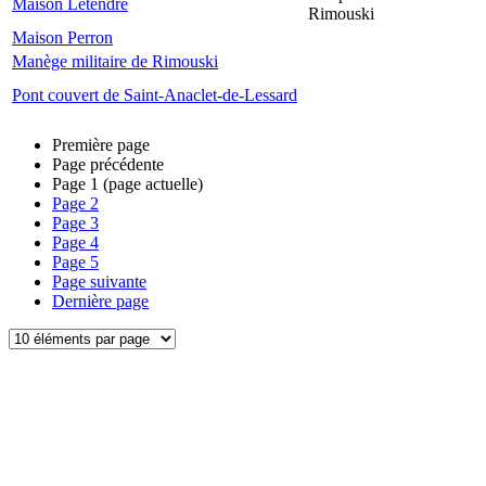
Maison Letendre
Rimouski
Maison Perron
Manège militaire de Rimouski
Pont couvert de Saint-Anaclet-de-Lessard
Première page
Page précédente
Page
1
(page actuelle)
Page
2
Page
3
Page
4
Page
5
Page suivante
Dernière page