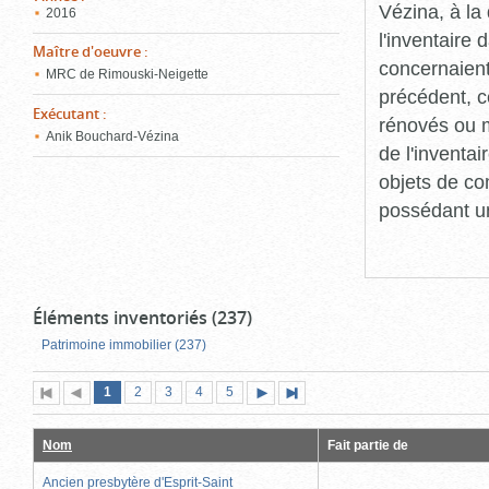
Vézina, à l
2016
l'inventaire
Maître d'oeuvre
:
concernaient
MRC de Rimouski-Neigette
précédent, c
Exécutant
:
rénovés ou m
Anik Bouchard-Vézina
de l'inventa
objets de co
possédant un
Éléments inventoriés (237)
Patrimoine immobilier (237)
Page
(page
Page
Page
Page
Page
1
Première
2
Page
3
4
5
Page
Dernière
actuelle)
page
précédente
suivante
page
Nom
Fait partie de
Ancien presbytère d'Esprit-Saint