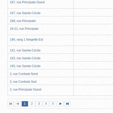
187, rue Principale Ouest
187, rue Sainte-Cécile
188, rue Principale
19-21, rue Principale
190, rang 1 Neigette Est
191, rue Sainte-Cécile
193, rue Sainte-Cécile
195, rue Sainte-Cécile
2, rue Centrale Nord
2, rue Centrale Sud
2, rue Principale Ouest
Page
(page
Page
Page
Page
Page
1
Première
2
Page
3
4
5
Page
Dernière
actuelle)
page
précédente
suivante
page