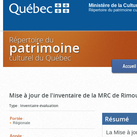
Ministère de la Cult
Répertoire du patrimoine c
Répertoire du
patrimoine
culturel du Québec
Accueil
Mise à jour de l'inventaire de la MRC de Rimo
Type
:
Inventaire-évaluation
Résumé
(Boi
Portée
:
ouve
Régionale
cliq
pou
La Mise à jo
ferm
Année
: