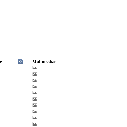
é
Multimédias