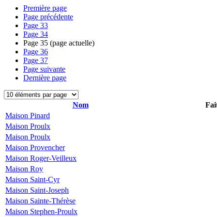
Première page
Page précédente
Page
33
Page
34
Page
35
(page actuelle)
Page
36
Page
37
Page suivante
Dernière page
Nom
Fai
Maison Pinard
Maison Proulx
Maison Proulx
Maison Provencher
Maison Roger-Veilleux
Maison Roy
Maison Saint-Cyr
Maison Saint-Joseph
Maison Sainte-Thérèse
Maison Stephen-Proulx