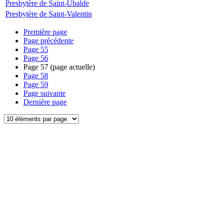
Presbytère de Saint-Ubalde
Presbytère de Saint-Valentin
Première page
Page précédente
Page
55
Page
56
Page
57
(page actuelle)
Page
58
Page
59
Page suivante
Dernière page