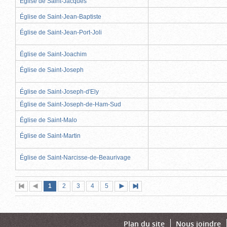
Église de Saint-Jacques
Église de Saint-Jean-Baptiste
Église de Saint-Jean-Port-Joli
Église de Saint-Joachim
Église de Saint-Joseph
Église de Saint-Joseph-d'Ely
Église de Saint-Joseph-de-Ham-Sud
Église de Saint-Malo
Église de Saint-Martin
Église de Saint-Narcisse-de-Beaurivage
Page
(page
Page
Page
Page
Page
1
Première
2
Page
3
4
5
Page
Dernière
actuelle)
page
précédente
suivante
page
Plan du site
Nous joindre