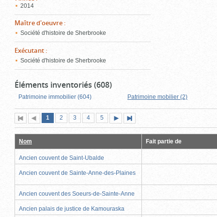
2014
Maître d'oeuvre
:
Société d'histoire de Sherbrooke
Exécutant
:
Société d'histoire de Sherbrooke
Éléments inventoriés (608)
Patrimoine immobilier (604)
Patrimoine mobilier (2)
Page
(page
Page
Page
Page
Page
1
Première
2
Page
3
4
5
Page
Dernière
actuelle)
page
précédente
suivante
page
Nom
Fait partie de
Ancien couvent de Saint-Ubalde
Ancien couvent de Sainte-Anne-des-Plaines
Ancien couvent des Soeurs-de-Sainte-Anne
Ancien palais de justice de Kamouraska