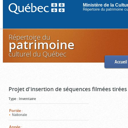
Ministère de la Cult
Répertoire du patrimoine c
Répertoire du
patrimoine
culturel du Québec
Accueil
Projet d'insertion de séquences filmées tirées
Type
:
Inventaire
Portée
:
Nationale
Année
: