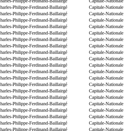
arles-Philippe-Ferdinand-Baillairgé
Capitale-Nationale
arles-Philippe-Ferdinand-Baillairgé
Capitale-Nationale
arles-Philippe-Ferdinand-Baillairgé
Capitale-Nationale
arles-Philippe-Ferdinand-Baillairgé
Capitale-Nationale
arles-Philippe-Ferdinand-Baillairgé
Capitale-Nationale
arles-Philippe-Ferdinand-Baillairgé
Capitale-Nationale
arles-Philippe-Ferdinand-Baillairgé
Capitale-Nationale
arles-Philippe-Ferdinand-Baillairgé
Capitale-Nationale
arles-Philippe-Ferdinand-Baillairgé
Capitale-Nationale
arles-Philippe-Ferdinand-Baillairgé
Capitale-Nationale
arles-Philippe-Ferdinand-Baillairgé
Capitale-Nationale
arles-Philippe-Ferdinand-Baillairgé
Capitale-Nationale
arles-Philippe-Ferdinand-Baillairgé
Capitale-Nationale
arles-Philippe-Ferdinand-Baillairgé
Capitale-Nationale
arles-Philippe-Ferdinand-Baillairgé
Capitale-Nationale
arles-Philippe-Ferdinand-Baillairgé
Capitale-Nationale
arles-Philippe-Ferdinand-Baillairgé
Capitale-Nationale
arles-Philippe-Ferdinand-Baillairgé
Capitale-Nationale
arles-Philippe-Ferdinand-Baillairgé
Capitale-Nationale
arles-Philippe-Ferdinand-Baillairgé
Capitale-Nationale
arles-Philippe-Ferdinand-Baillairgé
Capitale-Nationale