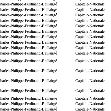
arles-Philippe-Ferdinand-Baillairgé
Capitale-Nationale
arles-Philippe-Ferdinand-Baillairgé
Capitale-Nationale
arles-Philippe-Ferdinand-Baillairgé
Capitale-Nationale
arles-Philippe-Ferdinand-Baillairgé
Capitale-Nationale
arles-Philippe-Ferdinand-Baillairgé
Capitale-Nationale
arles-Philippe-Ferdinand-Baillairgé
Capitale-Nationale
arles-Philippe-Ferdinand-Baillairgé
Capitale-Nationale
arles-Philippe-Ferdinand-Baillairgé
Capitale-Nationale
arles-Philippe-Ferdinand-Baillairgé
Capitale-Nationale
arles-Philippe-Ferdinand-Baillairgé
Capitale-Nationale
arles-Philippe-Ferdinand-Baillairgé
Capitale-Nationale
arles-Philippe-Ferdinand-Baillairgé
Capitale-Nationale
arles-Philippe-Ferdinand-Baillairgé
Capitale-Nationale
arles-Philippe-Ferdinand-Baillairgé
Capitale-Nationale
arles-Philippe-Ferdinand-Baillairgé
Capitale-Nationale
arles-Philippe-Ferdinand-Baillairgé
Capitale-Nationale
arles-Philippe-Ferdinand-Baillairgé
Capitale-Nationale