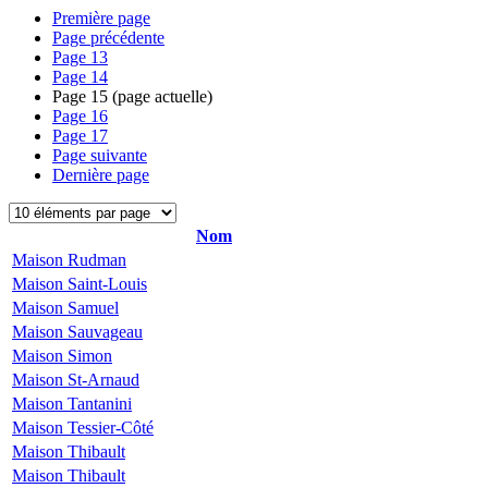
Première page
Page précédente
Page
13
Page
14
Page
15
(page actuelle)
Page
16
Page
17
Page suivante
Dernière page
Nom
Maison Rudman
Maison Saint-Louis
Maison Samuel
Maison Sauvageau
Maison Simon
Maison St-Arnaud
Maison Tantanini
Maison Tessier-Côté
Maison Thibault
Maison Thibault