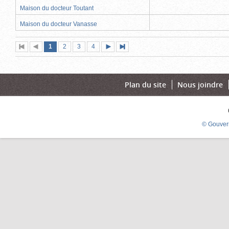
Maison du docteur Toutant
Maison du docteur Vanasse
Page
(page
Page
Page
Page
1
Première
2
Page
3
4
Page
Dernière
actuelle)
page
précédente
suivante
page
Plan du site
Nous joindre
© Gouver