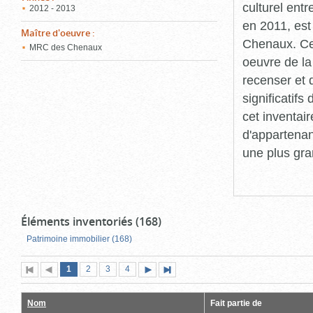
culturel ent
2012 - 2013
en 2011, est
Maître d'oeuvre
:
Chenaux. Cet
MRC des Chenaux
oeuvre de la 
recenser et 
significatif
cet inventair
d'appartenan
une plus gra
Éléments inventoriés (168)
Patrimoine immobilier (168)
Page
(page
Page
Page
Page
1
Première
2
Page
3
4
Page
Dernière
actuelle)
page
précédente
suivante
page
Nom
Fait partie de