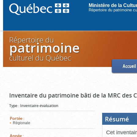
Ministère de la Cult
Répertoire du patrimoine c
Répertoire du
patrimoine
culturel du Québec
Accueil
Inventaire du patrimoine bâti de la MRC des
Type
:
Inventaire-évaluation
Résumé
(Boi
Portée
:
ouve
Régionale
cliq
pou
Cet inventai
ferm
Année
: