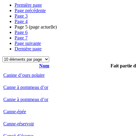
Première page
Page précédente
Page
3
Page
4
Page
5
(page actuelle)
Page
6
Page
7
Page suivante
Dernière page
Nom
Fait partie 
Canine d’ours polaire
Canne à pommeau d’or
Canne à pommeau d’or
Canne-épée
Canne-réservoir
Canoë d’écorce