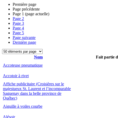
Première page
Page précédente
Page
1
(page actuelle)
Page
2
Page
3
Page
4
Page
5
Page suivante
Dernière page
Nom
Fait partie 
Accoteuse pneumatique
Accotoir à rivet
Affiche publicitaire (Croisières sur le
majestueux St. Laurent et l’incomparable
Saguenay dans la belle province de
Québec)
Aiguille à voiles courbe
Alésoir