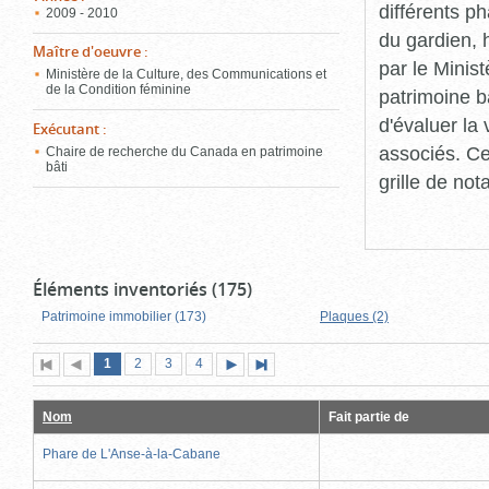
différents p
2009 - 2010
du gardien, 
Maître d'oeuvre
:
par le Minis
Ministère de la Culture, des Communications et
de la Condition féminine
patrimoine b
d'évaluer la
Exécutant
:
associés. Ce
Chaire de recherche du Canada en patrimoine
bâti
grille de not
Éléments inventoriés (175)
Patrimoine immobilier (173)
Plaques (2)
Page
(page
Page
Page
Page
1
Première
2
Page
3
4
Page
Dernière
actuelle)
page
précédente
suivante
page
Nom
Fait partie de
Phare de L'Anse-à-la-Cabane