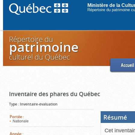
Ministère de la Cult
Répertoire du patrimoine c
Répertoire du
patrimoine
culturel du Québec
Accueil
Inventaire des phares du Québec
Type
:
Inventaire-évaluation
Résumé
(Boi
Portée
:
ouve
Nationale
cliq
pou
Cet inventai
ferm
Année
: