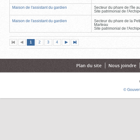
Maison de l'assistant du gardien
Secteur du phare de l'île 
Site patrimonial de l'Arch
Maison de l'assistant du gardien
Secteur du phare de la Peti
Marteau
Site patrimonial de l'Arch
Page
(page
Page
Page
Page
1
Première
2
Page
3
4
Page
Dernière
actuelle)
page
précédente
suivante
page
Plan du site
Nous joindre
© Gouver