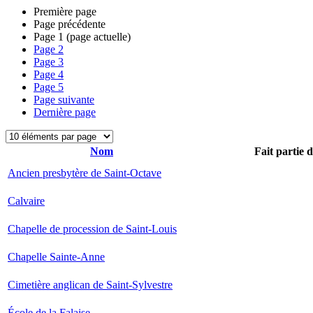
Première page
Page précédente
Page
1
(page actuelle)
Page
2
Page
3
Page
4
Page
5
Page suivante
Dernière page
Nom
Fait partie 
Ancien presbytère de Saint-Octave
Calvaire
Chapelle de procession de Saint-Louis
Chapelle Sainte-Anne
Cimetière anglican de Saint-Sylvestre
École de la Falaise