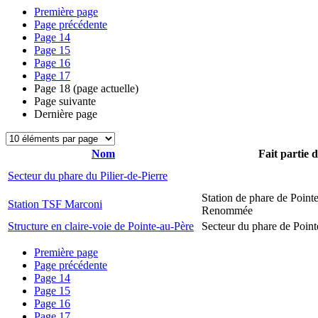
Première page
Page précédente
Page
14
Page
15
Page
16
Page
17
Page
18
(page actuelle)
Page suivante
Dernière page
Nom
Fait partie 
Secteur du phare du Pilier-de-Pierre
Station de phare de Pointe
Station TSF Marconi
Renommée
Structure en claire-voie de Pointe-au-Père
Secteur du phare de Point
Première page
Page précédente
Page
14
Page
15
Page
16
Page
17