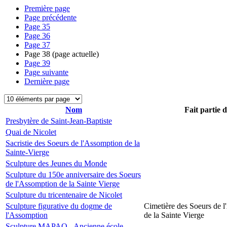
Première page
Page précédente
Page
35
Page
36
Page
37
Page
38
(page actuelle)
Page
39
Page suivante
Dernière page
Nom
Fait partie 
Presbytère de Saint-Jean-Baptiste
Quai de Nicolet
Sacristie des Soeurs de l'Assomption de la
Sainte-Vierge
Sculpture des Jeunes du Monde
Sculpture du 150e anniversaire des Soeurs
de l'Assomption de la Sainte Vierge
Sculpture du tricentenaire de Nicolet
Sculpture figurative du dogme de
Cimetière des Soeurs de 
l'Assomption
de la Sainte Vierge
Sculpture MAPAQ - Ancienne école