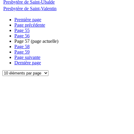
Presbytère de Saint-Ubalde
Presbytère de Saint-Valentin
Première page
Page précédente
Page
55
Page
56
Page
57
(page actuelle)
Page
58
Page
59
Page suivante
Dernière page