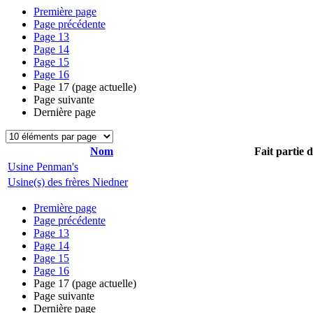
Première page
Page précédente
Page
13
Page
14
Page
15
Page
16
Page
17
(page actuelle)
Page suivante
Dernière page
Nom
Fait partie 
Usine Penman's
Usine(s) des frères Niedner
Première page
Page précédente
Page
13
Page
14
Page
15
Page
16
Page
17
(page actuelle)
Page suivante
Dernière page