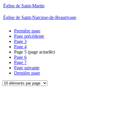
Église de Saint-Martin
Église de Saint-Narcisse-de-Beaurivage
Première page
Page précédente
Page
3
Page
4
Page
5
(page actuelle)
Page
6
Page
7
Page suivante
Dernière page