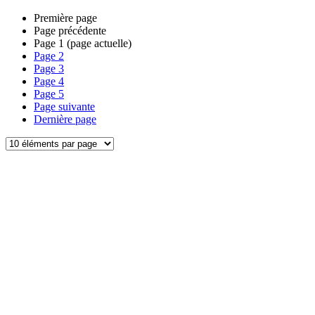
Première page
Page précédente
Page
1
(page actuelle)
Page
2
Page
3
Page
4
Page
5
Page suivante
Dernière page