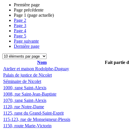
Première page
Page précédente
Page
1
(page actuelle)
Page
2
Page
3
Page
4
Page
5
Page suivante
Dernière page
Nom
Fait partie 
Atelier et maison Rodolphe-Duguay
Palais de justice de Nicolet
Séminaire de Nicolet
1000, rang Saint-Alexis
1008, rue Saint-Jean-Baptiste
1070, rang Saint-Alexis
1120, rue Notre-Dame
1125, rang du Grand-Saint-Esprit
115-123, rue de Monseigneur-Plessis
1150, route Marie-Victorin