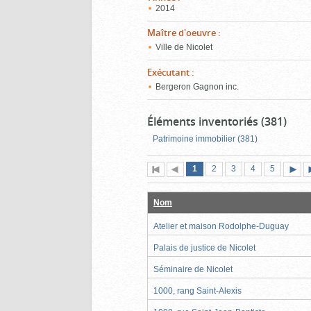
2014
Maître d'oeuvre
:
Ville de Nicolet
Exécutant
:
Bergeron Gagnon inc.
Éléments inventoriés (381)
Patrimoine immobilier (381)
Page
(page
Page
Page
Page
Page
1
Première
2
Page
3
4
5
actuelle)
page
précédente
suiva
Nom
Atelier et maison Rodolphe-Duguay
Palais de justice de Nicolet
Séminaire de Nicolet
1000, rang Saint-Alexis