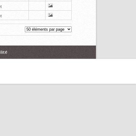
t
t
lité