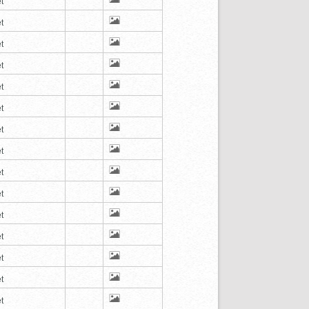
t
t
t
t
t
t
t
t
t
t
t
t
t
t
t