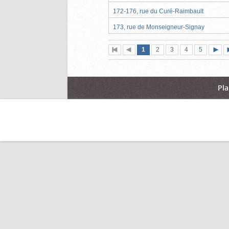
172-176, rue du Curé-Raimbault
173, rue de Monseigneur-Signay
Page
(page
Page
Page
Page
Page
1
Première
2
Page
3
4
5
actuelle)
page
précédente
suiva
Pla