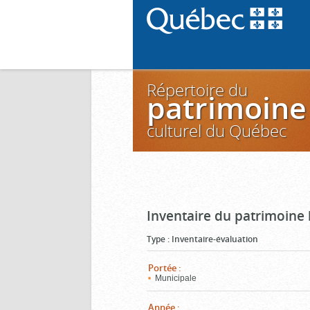
Répertoire du
patrimoine
culturel du Québec
Inventaire du patrimoine 
Type
:
Inventaire-évaluation
Portée
:
Municipale
Année
: