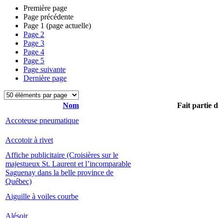
Première page
Page précédente
Page
1
(page actuelle)
Page
2
Page
3
Page
4
Page
5
Page suivante
Dernière page
Nom
Fait partie 
Accoteuse pneumatique
Accotoir à rivet
Affiche publicitaire (Croisières sur le
majestueux St. Laurent et l’incomparable
Saguenay dans la belle province de
Québec)
Aiguille à voiles courbe
Alésoir