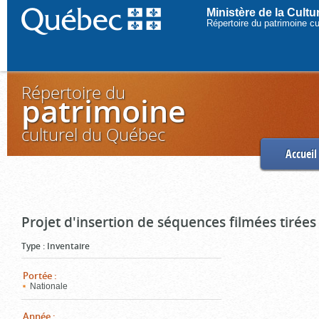
Ministère de la Cult
Répertoire du patrimoine c
Répertoire du
patrimoine
culturel du Québec
Accueil
Projet d'insertion de séquences filmées tirées
Type
:
Inventaire
Portée
:
Nationale
Année
: