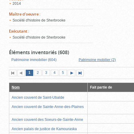
2014
Maître d'oeuvre
:
Société d'histoire de Sherbrooke
Exécutant
:
Société d'histoire de Sherbrooke
Éléments inventoriés (608)
Patrimoine immobilier (604)
Patrimoine mobilier (2)
Page
(page
Page
Page
Page
Page
1
Première
2
Page
3
4
5
Page
Dernière
actuelle)
page
précédente
suivante
page
Nom
Fait partie de
Ancien couvent de Saint-Ubalde
Ancien couvent de Sainte-Anne-des-Plaines
Ancien couvent des Soeurs-de-Sainte-Anne
Ancien palais de justice de Kamouraska