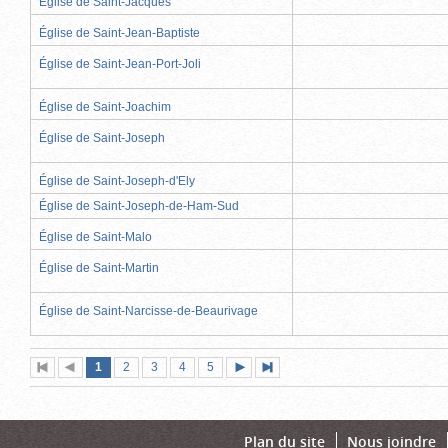
Église de Saint-Jacques
Église de Saint-Jean-Baptiste
Église de Saint-Jean-Port-Joli
Église de Saint-Joachim
Église de Saint-Joseph
Église de Saint-Joseph-d'Ely
Église de Saint-Joseph-de-Ham-Sud
Église de Saint-Malo
Église de Saint-Martin
Église de Saint-Narcisse-de-Beaurivage
Page
(page
Page
Page
Page
Page
1
Première
2
Page
3
4
5
Page
Dernière
actuelle)
page
précédente
suivante
page
Plan du site
Nous joindre