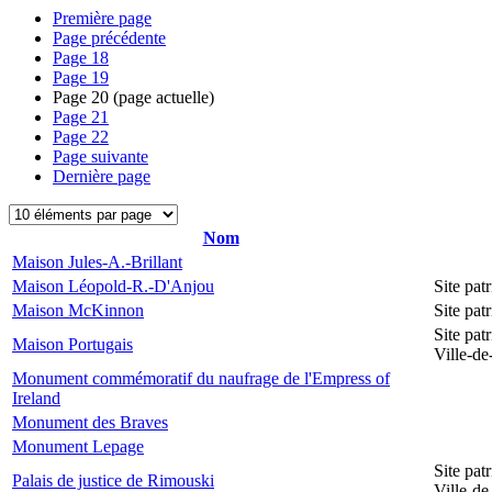
Première page
Page précédente
Page
18
Page
19
Page
20
(page actuelle)
Page
21
Page
22
Page suivante
Dernière page
Nom
Maison Jules-A.-Brillant
Maison Léopold-R.-D'Anjou
Site pa
Maison McKinnon
Site pat
Site pat
Maison Portugais
Ville-d
Monument commémoratif du naufrage de l'Empress of
Ireland
Monument des Braves
Monument Lepage
Site pat
Palais de justice de Rimouski
Ville-d