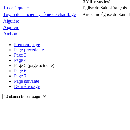
XVIIIe siècles)
Tasse à quêter
Église de Saint-François
Tuyau de l'ancien système de chauffage
Ancienne église de Saint-
Aiguière
Aiguière
Ambon
Première page
Page précédente
Page
3
Page
4
Page
5
(page actuelle)
Page
6
Page
7
Page suivante
Dernière page