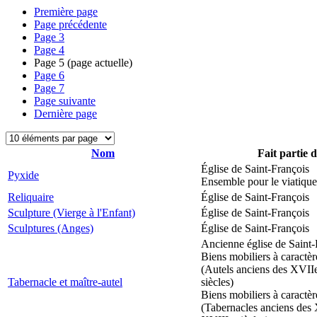
Première page
Page précédente
Page
3
Page
4
Page
5
(page actuelle)
Page
6
Page
7
Page suivante
Dernière page
Nom
Fait partie 
Église de Saint-François
Pyxide
Ensemble pour le viatique
Reliquaire
Église de Saint-François
Sculpture (Vierge à l'Enfant)
Église de Saint-François
Sculptures (Anges)
Église de Saint-François
Ancienne église de Saint-
Biens mobiliers à caractèr
(Autels anciens des XVII
Tabernacle et maître-autel
siècles)
Biens mobiliers à caractèr
(Tabernacles anciens des 