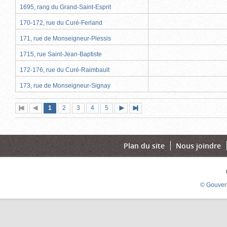
1695, rang du Grand-Saint-Esprit
170-172, rue du Curé-Ferland
171, rue de Monseigneur-Plessis
1715, rue Saint-Jean-Baptiste
172-176, rue du Curé-Raimbault
173, rue de Monseigneur-Signay
Page
(page
Page
Page
Page
Page
1
Première
2
Page
3
4
5
Page
Dernière
actuelle)
page
précédente
suivante
page
Plan du site
Nous joindre
© Gouver