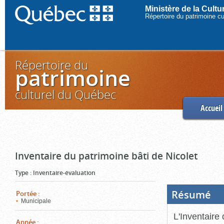
Ministère de la Cult
Répertoire du patrimoine c
Répertoire du
patrimoine
culturel du Québec
Accueil
Inventaire du patrimoine bâti de Nicolet
Type
:
Inventaire-évaluation
Résumé
(Boi
Portée
:
ouve
Municipale
cliq
pou
L'Inventaire 
ferm
Année
: