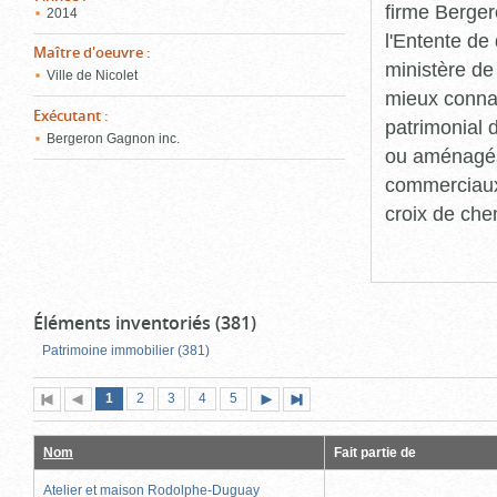
firme Berger
2014
l'Entente de 
Maître d'oeuvre
:
ministère de
Ville de Nicolet
mieux connaît
Exécutant
:
patrimonial d
Bergeron Gagnon inc.
ou aménagés 
commerciaux, 
croix de che
Éléments inventoriés (381)
Patrimoine immobilier (381)
Page
(page
Page
Page
Page
Page
1
Première
2
Page
3
4
5
Page
Dernière
actuelle)
page
précédente
suivante
page
Nom
Fait partie de
Atelier et maison Rodolphe-Duguay