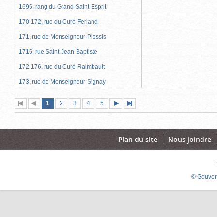
1695, rang du Grand-Saint-Esprit
170-172, rue du Curé-Ferland
171, rue de Monseigneur-Plessis
1715, rue Saint-Jean-Baptiste
172-176, rue du Curé-Raimbault
173, rue de Monseigneur-Signay
Page
(page
Page
Page
Page
Page
1
Première
2
Page
3
4
5
Page
Dernière
actuelle)
page
précédente
suivante
page
Plan du site
Nous joindre
© Gouver