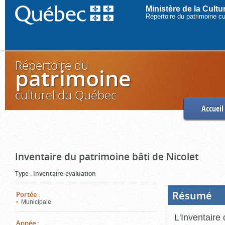
Ministère de la Cult
Répertoire du patrimoine c
Répertoire du
patrimoine
culturel du Québec
Accueil
Inventaire du patrimoine bâti de Nicolet
Type
:
Inventaire-évaluation
Résumé
(Boi
Portée
:
ouve
Municipale
cliq
pou
L'Inventaire 
ferm
Année
: