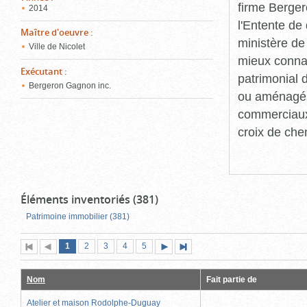
firme Berger
2014
l'Entente de 
Maître d'oeuvre
:
ministère de
Ville de Nicolet
mieux connaît
Exécutant
:
patrimonial d
Bergeron Gagnon inc.
ou aménagés 
commerciaux, 
croix de che
Éléments inventoriés (381)
Patrimoine immobilier (381)
Page
(page
Page
Page
Page
Page
1
Première
2
Page
3
4
5
Page
Dernière
actuelle)
page
précédente
suivante
page
Nom
Fait partie de
Atelier et maison Rodolphe-Duguay