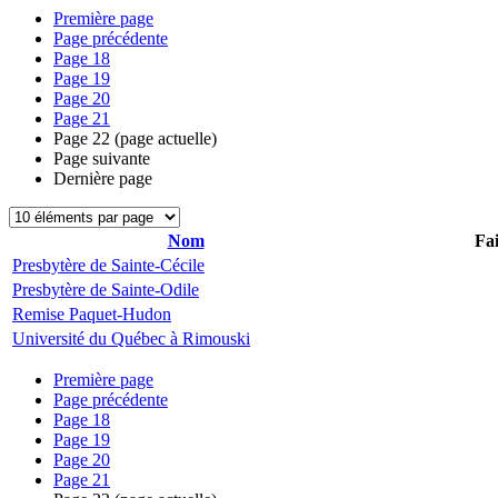
Première page
Page précédente
Page
18
Page
19
Page
20
Page
21
Page
22
(page actuelle)
Page suivante
Dernière page
Nom
Fai
Presbytère de Sainte-Cécile
Presbytère de Sainte-Odile
Remise Paquet-Hudon
Université du Québec à Rimouski
Première page
Page précédente
Page
18
Page
19
Page
20
Page
21