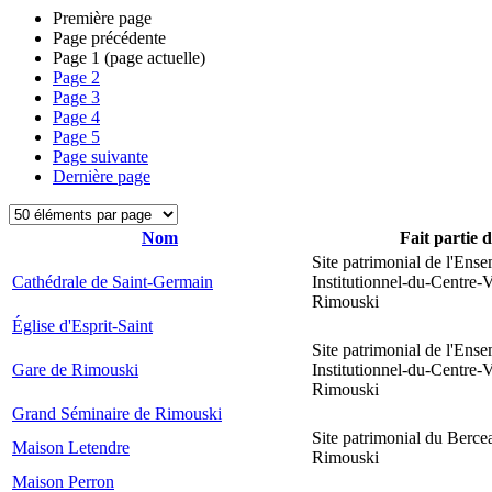
Première page
Page précédente
Page
1
(page actuelle)
Page
2
Page
3
Page
4
Page
5
Page suivante
Dernière page
Nom
Fait partie 
Site patrimonial de l'Ens
Cathédrale de Saint-Germain
Institutionnel-du-Centre-V
Rimouski
Église d'Esprit-Saint
Site patrimonial de l'Ens
Gare de Rimouski
Institutionnel-du-Centre-V
Rimouski
Grand Séminaire de Rimouski
Site patrimonial du Berce
Maison Letendre
Rimouski
Maison Perron