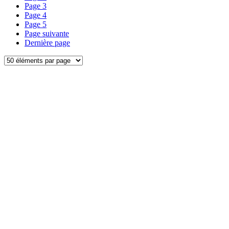
Page
3
Page
4
Page
5
Page suivante
Dernière page