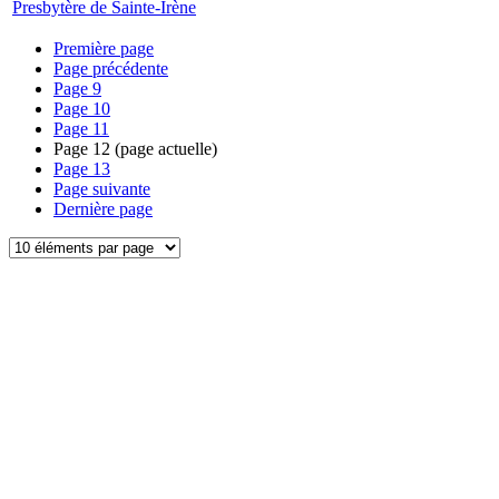
Presbytère de Sainte-Irène
Première page
Page précédente
Page
9
Page
10
Page
11
Page
12
(page actuelle)
Page
13
Page suivante
Dernière page