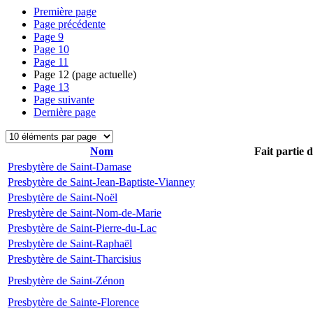
Première page
Page précédente
Page
9
Page
10
Page
11
Page
12
(page actuelle)
Page
13
Page suivante
Dernière page
Nom
Fait partie 
Presbytère de Saint-Damase
Presbytère de Saint-Jean-Baptiste-Vianney
Presbytère de Saint-Noël
Presbytère de Saint-Nom-de-Marie
Presbytère de Saint-Pierre-du-Lac
Presbytère de Saint-Raphaël
Presbytère de Saint-Tharcisius
Presbytère de Saint-Zénon
Presbytère de Sainte-Florence