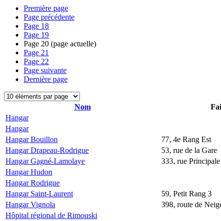
Première page
Page précédente
Page
18
Page
19
Page
20
(page actuelle)
Page
21
Page
22
Page suivante
Dernière page
Nom
Fai
Hangar
Hangar
Hangar Bouillon
77, 4e Rang Est
Hangar Drapeau-Rodrigue
53, rue de la Gare
Hangar Gagné-Lamolaye
333, rue Principale
Hangar Hudon
Hangar Rodrigue
Hangar Saint-Laurent
59, Petit Rang 3
Hangar Vignola
398, route de Neige
Hôpital régional de Rimouski