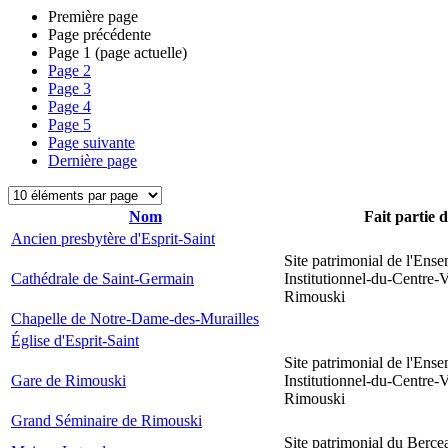
Première page
Page précédente
Page
1
(page actuelle)
Page
2
Page
3
Page
4
Page
5
Page suivante
Dernière page
Nom
Fait partie 
Ancien presbytère d'Esprit-Saint
Site patrimonial de l'Ens
Cathédrale de Saint-Germain
Institutionnel-du-Centre-V
Rimouski
Chapelle de Notre-Dame-des-Murailles
Église d'Esprit-Saint
Site patrimonial de l'Ens
Gare de Rimouski
Institutionnel-du-Centre-V
Rimouski
Grand Séminaire de Rimouski
Site patrimonial du Berce