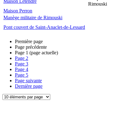
Maison Letendre
Rimouski
Maison Perron
Manège militaire de Rimouski
Pont couvert de Saint-Anaclet-de-Lessard
Première page
Page précédente
Page
1
(page actuelle)
Page
2
Page
3
Page
4
Page
5
Page suivante
Dernière page